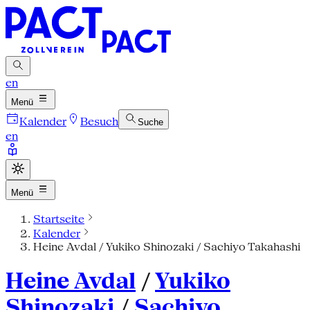
en
Menü
Kalender
Besuch
Suche
en
Menü
Startseite
Kalender
Heine Avdal / Yukiko Shinozaki / Sachiyo Takahashi
Heine Avdal
/
Yukiko
Shinozaki
/
Sachiyo