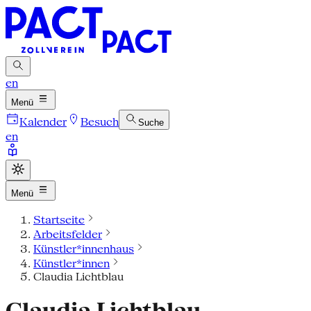
en
Menü
Kalender
Besuch
Suche
en
Menü
Startseite
Arbeitsfelder
Künstler*innenhaus
Künstler*innen
Claudia Lichtblau