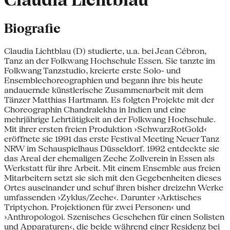
Claudia Lichtblau
Biografie
Claudia Lichtblau (D) studierte, u.a. bei Jean Cébron,
Tanz an der Folkwang Hochschule Essen. Sie tanzte im
Folkwang Tanzstudio, kreierte erste Solo- und
Ensemblechoreographien und begann ihre bis heute
andauernde künstlerische Zusammenarbeit mit dem
Tänzer Matthias Hartmann. Es folgten Projekte mit der
Choreographin Chandralekha in Indien und eine
mehrjährige Lehrtätigkeit an der Folkwang Hochschule.
Mit ihrer ersten freien Produktion ›SchwarzRotGold‹
eröffnete sie 1991 das erste Festival Meeting Neuer Tanz
NRW im Schauspielhaus Düsseldorf. 1992 entdeckte sie
das Areal der ehemaligen Zeche Zollverein in Essen als
Werkstatt für ihre Arbeit. Mit einem Ensemble aus freien
Mitarbeitern setzt sie sich mit den Gegebenheiten dieses
Ortes auseinander und schuf ihren bisher dreizehn Werke
umfassenden ›Zyklus/Zeche‹. Darunter ›Arktisches
Triptychon. Projektionen für zwei Personen‹ und
›Anthropologoi. Szenisches Geschehen für einen Solisten
und Apparaturen‹, die beide während einer Residenz bei