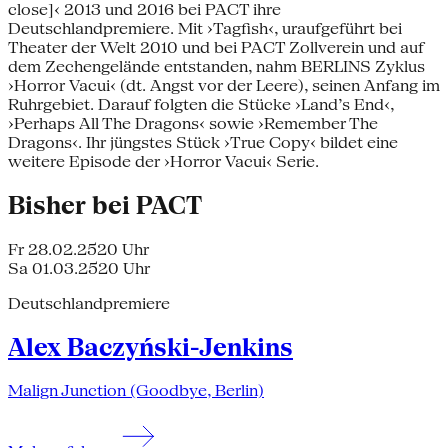
close]‹ 2013 und 2016 bei PACT ihre
Deutschlandpremiere. Mit ›Tagfish‹, uraufgeführt bei
Theater der Welt 2010 und bei PACT Zollverein und auf
dem Zechengelände entstanden, nahm BERLINS Zyklus
›Horror Vacui‹ (dt. Angst vor der Leere), seinen Anfang im
Ruhrgebiet. Darauf folgten die Stücke ›Land’s End‹,
›Perhaps All The Dragons‹ sowie ›Remember The
Dragons‹. Ihr jüngstes Stück ›True Copy‹ bildet eine
weitere Episode der ›Horror Vacui‹ Serie.
Bisher bei PACT
Fr 28.02.25
20 Uhr
Sa 01.03.25
20 Uhr
Deutschlandpremiere
Alex Baczyński-Jenkins
Malign Junction (Goodbye, Berlin)