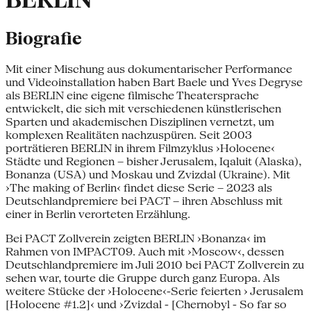
BERLIN
Biografie
Mit einer Mischung aus dokumentarischer Performance
und Videoinstallation haben Bart Baele und Yves Degryse
als BERLIN eine eigene filmische Theatersprache
entwickelt, die sich mit verschiedenen künstlerischen
Sparten und akademischen Disziplinen vernetzt, um
komplexen Realitäten nachzuspüren. Seit 2003
porträtieren BERLIN in ihrem Filmzyklus ›Holocene‹
Städte und Regionen – bisher Jerusalem, Iqaluit (Alaska),
Bonanza (USA) und Moskau und Zvizdal (Ukraine). Mit
›The making of Berlin‹ findet diese Serie – 2023 als
Deutschlandpremiere bei PACT – ihren Abschluss mit
einer in Berlin verorteten Erzählung.
Bei PACT Zollverein zeigten BERLIN ›Bonanza‹ im
Rahmen von IMPACT09. Auch mit ›Moscow‹, dessen
Deutschlandpremiere im Juli 2010 bei PACT Zollverein zu
sehen war, tourte die Gruppe durch ganz Europa. Als
weitere Stücke der ›Holocene‹-Serie feierten › Jerusalem
[Holocene #1.2]‹ und ›Zvizdal - [Chernobyl - So far so