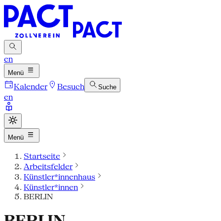
en
Menü
Kalender
Besuch
Suche
en
Menü
Startseite
Arbeitsfelder
Künstler*innenhaus
Künstler*innen
BERLIN