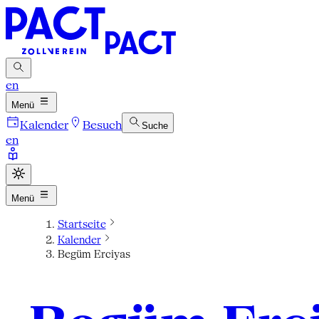
en
Menü
Kalender
Besuch
Suche
en
Menü
Startseite
Kalender
Begüm Erciyas