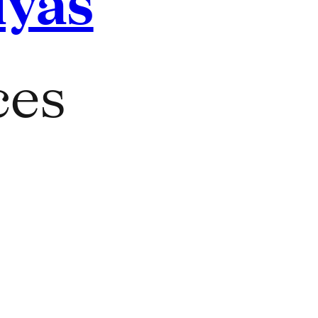
iyas
ces