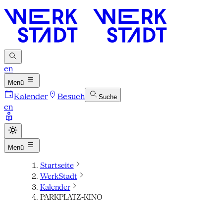
en
Menü
Kalender
Besuch
Suche
en
Menü
Startseite
WerkStadt
Kalender
PARKPLATZ-KINO