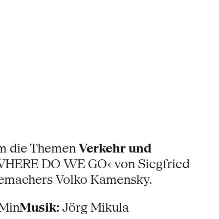
m die Themen
Verkehr und
 ›WHERE DO WE GO‹ von Siegfried
lmemachers Volko Kamensky.
 Min
Musik:
Jörg Mikula