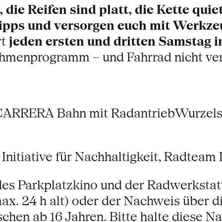
 die Reifen sind platt, die Kette qui
Tipps und versorgen euch mit Werkze
rt
jeden ersten und dritten Samstag 
Rahmenprogramm – und Fahrrad nicht ve
RERA Bahn mit RadantriebWurzels K
 Initiative für Nachhaltigkeit, Radtea
es Parkplatzkino und der Radwerkstatt
max. 24 h alt) oder der Nachweis über 
hen ab 16 Jahren. Bitte halte diese N