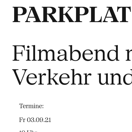
PARKPLAT
Filmabend m
Verkehr un
Termine:
Fr 03.09.21