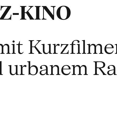
Z-KINO
it Kurzfilme
d urbanem R