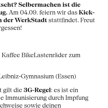
etscht? Selbermachen ist die
ug.
Am 04.09. feiern wir das
Kick-
in der WerkStadt
stattfindet. Freut
rgessen!
affee BikeLastenräder zum
m Leibniz-Gymnasium (Essen)
 gilt die
3G-Regel
: es ist ein
die Immunisierung durch Impfung
achweise sowie deinen