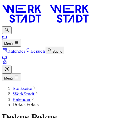
en
Menü
Kalender
Besuch
Suche
en
Menü
Startseite
WerkStadt
Kalender
Dokus Pokus
Dokus Pokus