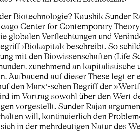
 der Biotechnologie? Kaushik Sunder Ra
hicago Center for Contemporary Theory 
die globalen Verflechtungen und Veränd
egriff ›Biokapital‹ beschreibt. So schi
ung mit den Biowissenschaften (Life Sc
hrhundert zunehmend an kapitalistische
. Aufbauend auf dieser These legt er 
auf den Marx’-schen Begriff der »Wertfo
rd im Vortrag sowohl über den Wert des
en vorgestellt. Sunder Rajan argumentie
rhalten will, kontinuierlich den Probl
ich in der mehrdeutigen Natur des Wer