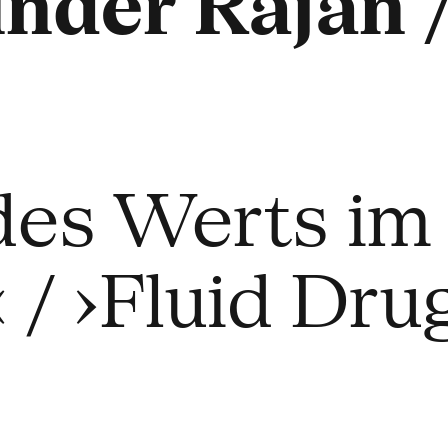
nder Rajan 
des Werts im
/ ›Fluid Drug