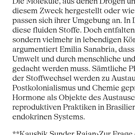
Die Moleküle, aus denen Drogen un
diesem Zweck hergestellt oder wiede
passen sich ihrer Umgebung an. In 
diese fluiden Stoffe. Doch entfalten
sondern vielmehr in lebendigen Kör
argumentiert Emilia Sanabria, da
Umwelt und durch menschliche und 
gedacht werden muss. Sämtliche Ph
der Stoffwechsel werden zu Austa
Postkolonialismus und Chemie gepr
Hormone als Objekte des Austausch
reproduktiven Praktiken in Brasili
endokrinen Systems.
**Kaushik Sunder Rajan›Zur Frage 