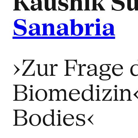
Kaushik Su
Sanabria
›Zur Frage 
Biomedizin‹ 
Bodies‹