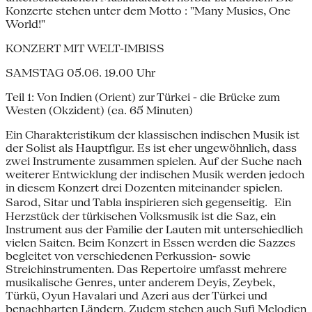
Konzerte stehen unter dem Motto : "Many Musics, One
World!"
KONZERT MIT WELT-IMBISS
SAMSTAG 05.06. 19.00 Uhr
Teil 1: Von Indien (Orient) zur Türkei - die Brücke zum
Westen (Okzident) (ca. 65 Minuten)
Ein Charakteristikum der klassischen indischen Musik ist
der Solist als Hauptfigur. Es ist eher ungewöhnlich, dass
zwei Instrumente zusammen spielen. Auf der Suche nach
weiterer Entwicklung der indischen Musik werden jedoch
in diesem Konzert drei Dozenten miteinander spielen.
Sarod, Sitar und Tabla inspirieren sich gegenseitig. Ein
Herzstück der türkischen Volksmusik ist die Saz, ein
Instrument aus der Familie der Lauten mit unterschiedlich
vielen Saiten. Beim Konzert in Essen werden die Sazzes
begleitet von verschiedenen Perkussion- sowie
Streichinstrumenten. Das Repertoire umfasst mehrere
musikalische Genres, unter anderem Deyis, Zeybek,
Türkü, Oyun Havalari und Azeri aus der Türkei und
benachbarten Ländern. Zudem stehen auch Sufi Melodien