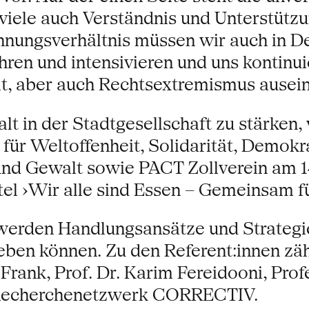
 viele auch Verständnis und Unterstützu
annungsverhältnis müssen wir auch in D
hren und intensivieren und uns kontinu
it, aber auch Rechtsextremismus ausei
 in der Stadtgesellschaft zu stärken, 
für Weltoffenheit, Solidarität, Demokr
und Gewalt sowie PACT Zollverein am 1
l ›Wir alle sind Essen – Gemeinsam für
werden Handlungsansätze und Strategien
eben können. Zu den Referent:innen zäh
Frank, Prof. Dr. Karim Fereidooni, Prof
Recherchenetzwerk CORRECTIV.