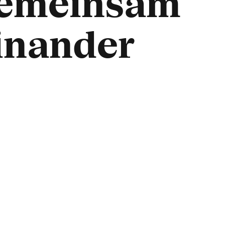
 Gemeinsam
einander