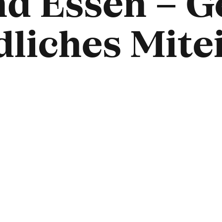
ind Essen –
edliches Mit