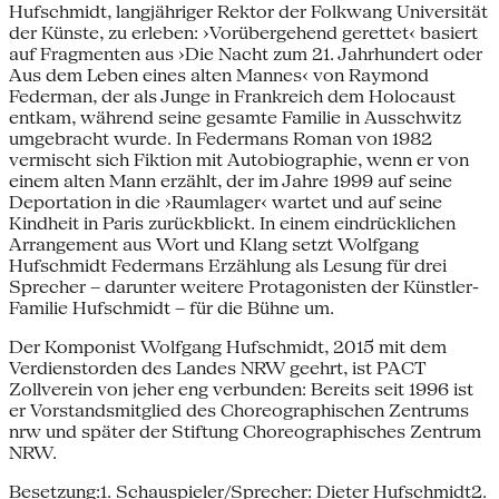
Hufschmidt, langjähriger Rektor der Folkwang Universität
der Künste, zu erleben: ›Vorübergehend gerettet‹ basiert
auf Fragmenten aus ›Die Nacht zum 21. Jahrhundert oder
Aus dem Leben eines alten Mannes‹ von Raymond
Federman, der als Junge in Frankreich dem Holocaust
entkam, während seine gesamte Familie in Ausschwitz
umgebracht wurde. In Federmans Roman von 1982
vermischt sich Fiktion mit Autobiographie, wenn er von
einem alten Mann erzählt, der im Jahre 1999 auf seine
Deportation in die ›Raumlager‹ wartet und auf seine
Kindheit in Paris zurückblickt. In einem eindrücklichen
Arrangement aus Wort und Klang setzt Wolfgang
Hufschmidt Federmans Erzählung als Lesung für drei
Sprecher – darunter weitere Protagonisten der Künstler-
Familie Hufschmidt – für die Bühne um.
Der Komponist Wolfgang Hufschmidt, 2015 mit dem
Verdienstorden des Landes NRW geehrt, ist PACT
Zollverein von jeher eng verbunden: Bereits seit 1996 ist
er Vorstandsmitglied des Choreographischen Zentrums
nrw und später der Stiftung Choreographisches Zentrum
NRW.
Besetzung:1. Schauspieler/Sprecher: Dieter Hufschmidt2.