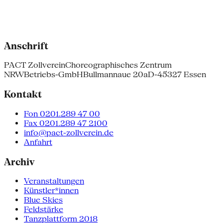
Anschrift
PACT Zollverein
Choreographisches Zentrum
NRW
Betriebs-GmbH
Bullmannaue 20a
D-45327 Essen
Kontakt
Fon 0201.289 47 00
Fax 0201.289 47 2100
info@pact-zollverein.de
Anfahrt
Archiv
Veranstaltungen
Künstler*innen
Blue Skies
Feldstärke
Tanzplattform 2018