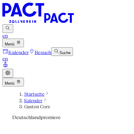
en
Menü
Kalender
Besuch
Suche
en
Menü
Startseite
Kalender
Gaston Core
Deutschlandpremiere