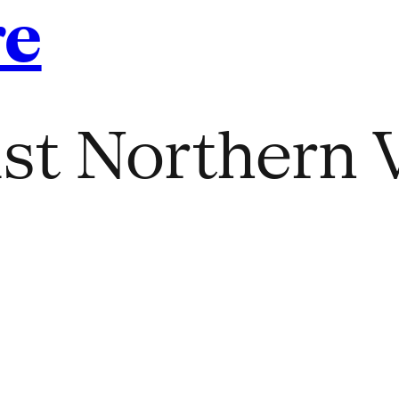
re
ast Northern 