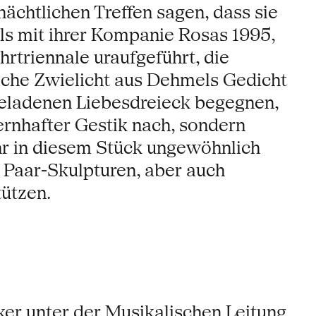
ächtlichen Treffen sagen, dass sie
ls mit ihrer Kompanie Rosas 1995,
rtriennale uraufgeführt, die
liche Zwielicht aus Dehmels Gedicht
geladenen Liebesdreieck begegnen,
pernhafter Gestik nach, sondern
ihr in diesem Stück ungewöhnlich
 Paar-Skulpturen, aber auch
ützen.
ker unter der Musikalischen Leitung