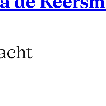
a de Keersm
acht