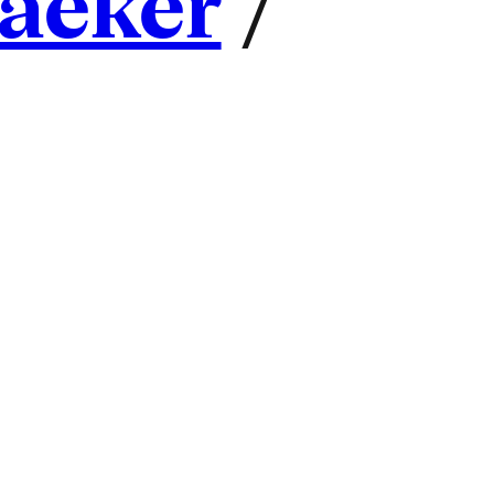
aeker
/