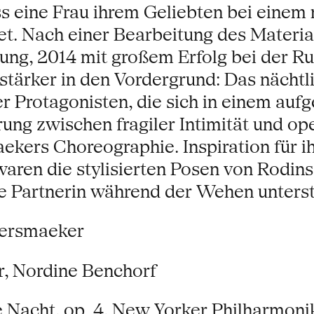
s eine Frau ihrem Geliebten bei einem n
t. Nach einer Bearbeitung des Materia
ng, 2014 mit großem Erfolg bei der Ruh
stärker in den Vordergrund: Das nächt
 Protagonisten, die sich in einem auf
rung zwischen fragiler Intimität und o
ekers Choreographie. Inspiration für 
ren die stylisierten Posen von Rodins
e Partnerin während der Wehen unterst
eersmaeker
r, Nordine Benchorf
 Nacht, op. 4, New Yorker Philharmoni