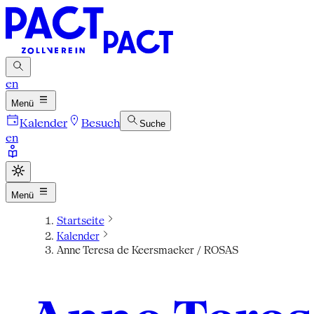
en
Menü
Kalender
Besuch
Suche
en
Menü
Startseite
Kalender
Anne Teresa de Keersmaeker / ROSAS