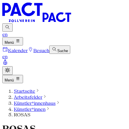
en
Menü
Kalender
Besuch
Suche
en
Menü
Startseite
Arbeitsfelder
Künstler*innenhaus
Künstler*innen
ROSAS