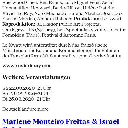
Sherwood Chen, Ben Evans, Luís Miguel Félix, Zeina
Hanna, Alice Heyward, Becky Hilton, Hélène Iratchet,
Xavier Le Roy, Neto Machado, Sabine Macher, João dos
Santos Martins, Amaara Raheem
Produktion:
Le Kwatt
Koproduktion:
31. Kaldor Public Art Projects,
Carriageworks (Sydney), Les Spectacles vivants – Centre
Pompidou (Paris), Festival d’Automne Paris.
Le Kwatt wird unterstützt durch das französische
Ministerium für Kultur und Kommunikation. Im Rahmen
der Tanzplattform 2018 unterstützt vom Goethe-Institut.
www.xavierleroy.com
Weitere Veranstaltungen
Sa 22.08.26
20–21 Uhr
So 23.08.26
20–21 Uhr
Di 25.08.26
20–21 Uhr
Deutschlandpremiere
Marlene Monteiro Freitas & Israel