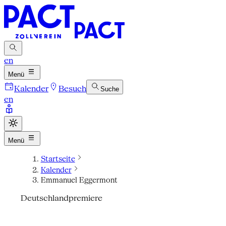
en
Menü
Kalender
Besuch
Suche
en
Menü
Startseite
Kalender
Emmanuel Eggermont
Deutschlandpremiere