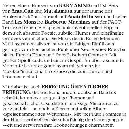
Neben einem Konzert von
KARMAKIND
und DJ-Sets
von
Anta.Can
und
Matalamata
auf der Bühne des
Boulevards könnt ihr euch auf
Anatole Buisson
und seine
Band
Les Monstre-Barbecue-Machines
auf der PACT-
Terrasse freuen. Sie spielen unkonventionellen Pop, in
dem sich absurde Poesie, subtiler Humor und eingängige
Grooves vermischen. Die Musik des in Essen lebenden
Multiinstrumentalisten ist von vielfältigen Einflüssen
geprägt: vom klassischen Funk über Neo-Sixties-Rock bis
hin zu French Touch und französischem Chanson. Mit
großer Spielfreude und einem Gespür für überraschende
Momente liefert er gemeinsam mit seinen vier
Musiker*innen eine Live-Show, die zum Tanzen und
Träumen einlädt.
Mit dabei ist auch
ERREGUNG ÖFFENTLICHER
ERREGUNG
, die wie keine andere deutsche Band es
schafft, komplexe zeitgeistige Themen und
gesellschaftliche Absurditäten in bissige Miniaturen zu
verwandeln – so auch auf ihrem aktuellen Album
›Speisekammer des Weltendes‹. Mit ’ner Tüte Pommes in
der Hand beobachten sie scharfsinnig den Untergang der
Welt und servieren ihre Beobachtungen charmant in