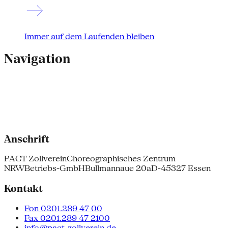
Immer auf dem Laufenden bleiben
Navigation
Anschrift
PACT Zollverein
Choreographisches Zentrum
NRW
Betriebs-GmbH
Bullmannaue 20a
D-45327 Essen
Kontakt
Fon 0201.289 47 00
Fax 0201.289 47 2100
info@pact-zollverein.de