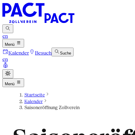
en
Menü
Kalender
Besuch
Suche
en
Menü
Startseite
Kalender
Saisoneröffnung Zollverein