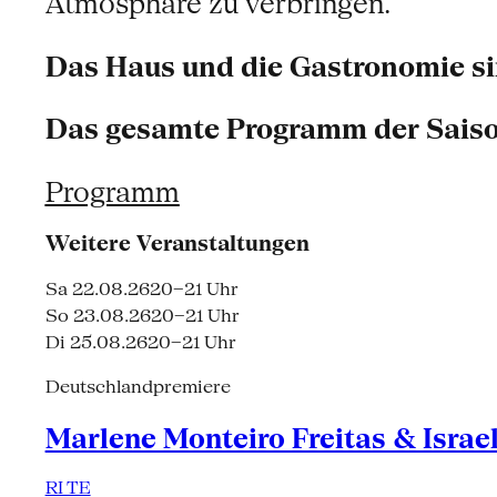
Atmosphäre zu verbringen.
Das Haus und die Gastronomie sin
Das gesamte Programm der Saisone
Programm
Weitere Veranstaltungen
Sa 22.08.26
20–21 Uhr
So 23.08.26
20–21 Uhr
Di 25.08.26
20–21 Uhr
Deutschlandpremiere
Marlene Monteiro Freitas & Israe
RI TE