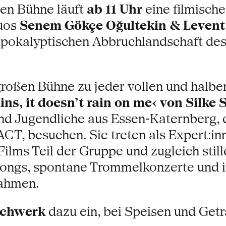
nen Bühne läuft
ab 11 Uhr
eine filmische
duos
Senem Gökçe Oğultekin & Levent
apokalyptischen Abbruchlandschaft des
großen Bühne zu jeder vollen und halb
ains, it doesn’t rain on me‹ von Silke
nd Jugendliche aus Essen-Katernberg, d
T, besuchen. Sie treten als Expert:inne
ilms Teil der Gruppe und zugleich stille
ngs, spontane Trommelkonzerte und im
nahmen.
ochwerk
dazu ein, bei Speisen und Getr