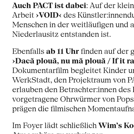
Auch PACT ist dabei
: Auf der klei
Arbeit
›VOID‹
des Künstler:innen
Menschen in der weitläufigen und 
Niederlausitz entstanden ist.
Ebenfalls
ab 11 Uhr
finden auf der 
›Dacă plouă, nu mă plouă / If it r
Dokumentarfilm begleitet Kinder u
WerkStadt, den Projektraum von PAC
erlauben den Betrachter:innen des F
vorgetragene Ohrwürmer von Popso
prägen die filmischen Momentauf
Im Foyer lädt schließlich
Wim’s K