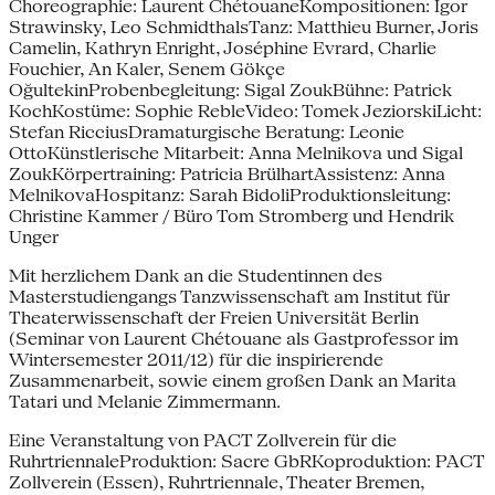
Choreographie: Laurent ChétouaneKompositionen: Igor
Strawinsky, Leo SchmidthalsTanz: Matthieu Burner, Joris
Camelin, Kathryn Enright, Joséphine Evrard, Charlie
Fouchier, An Ka​ler, Senem Gökçe
OğultekinProbenbegleitung: Sigal ZoukBühne: Patrick
KochKostüme: Sophie RebleVideo: Tomek JeziorskiLicht:
Stefan RicciusDramaturgische Beratung: Leonie
OttoKünstlerische Mitarbeit: Anna Melnikova und Sigal
ZoukKörpertraining: Patricia BrülhartAssistenz: Anna
MelnikovaHospitanz: Sarah BidoliProduktionsleitung:
Christine Kammer / Büro Tom Stromberg und Hendrik
Unger
Mit herzlichem Dank an die Studentinnen des
Masterstudiengangs Tanzwissenschaft am Institut für
Theaterwissenschaft der Freien Universität Ber​lin
(Seminar von Laurent Chétouane als Gastprofessor im
Wintersemester 2011/12) für die inspirierende
Zusammenarbeit, sowie einem großen Dank an Marita
Tatari und Melanie Zimmermann.
Eine Veranstaltung von PACT Zollverein für die
RuhrtriennaleProduktion: Sacre GbRKoproduktion: PACT
Zollverein (Essen), Ruhrtriennale, Theater Bremen,