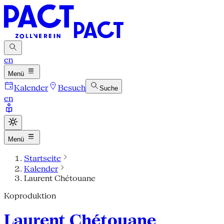
en
Menü
Kalender
Besuch
Suche
en
Menü
Startseite
Kalender
Laurent Chétouane
Koproduktion
Laurent Chétouane