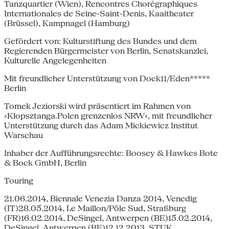
Tanzquartier (Wien), Rencontres Chorégraphiques
Internationales de Seine-Saint-Denis, Kaaitheater
(Brüssel), Kampnagel (Hamburg)
Gefördert von: Kulturstiftung des Bundes und dem
Regierenden Bürgermeister von Ber​​lin, Senatskanzlei,
Kulturelle Angelegenheiten
Mit freundlicher Unterstützung von Dock11/Eden*****
Ber​lin
Tomek Jeziorski wird präsentiert im Rahmen von
›Klopsztanga.Polen grenzenlos NRW‹, mit freundlicher
Unterstützung durch das Adam Mickiewicz Institut
Warschau
Inhaber der Aufführungsrechte: Boosey & Hawkes Bote
& Bock GmbH, Berlin
Touring
21.06.2014, Biennale Venezia Danza 2014, Venedig
(IT)28.05.2014, Le Maillon/Pôle Sud, Straßburg
(FR)16.02.2014, DeSingel, Antwerpen (BE)15.02.2014,
DeSingel, Antwerpen (BE)12.12.2013, STUK