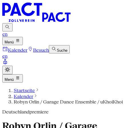
en
Menü
Kalender
Besuch
Suche
en
Menü
Startseite
Kalender
Robyn Orlin / Garage Dance Ensemble / uKhoiKhoi
Deutschlandpremiere
Robyn Orlin / Garage