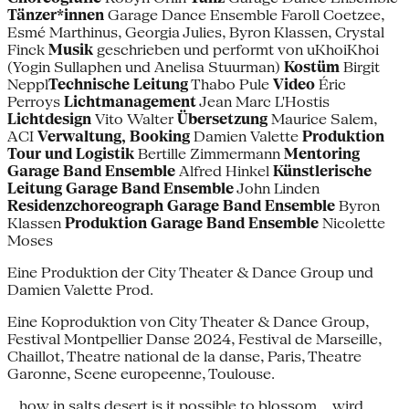
Tänzer*innen
Garage Dance Ensemble Faroll Coetzee,
Esmé Marthinus, Georgia Julies, Byron Klassen, Crystal
Finck
Musik
geschrieben und performt von uKhoiKhoi
(Yogin Sullaphen und Anelisa Stuurman)
Kostüm
Birgit
Neppl
Technische Leitung
Thabo Pule
Video
Éric
Perroys
Lichtmanagement
Jean Marc L'Hostis
Lichtdesign
Vito Walter
Übersetzung
Maurice Salem,
ACI
Verwaltung, Booking
Damien Valette
Produktion
Tour und Logistik
Bertille Zimmermann
Mentoring
Garage Band Ensemble
Alfred Hinkel
Künstlerische
Leitung Garage Band Ensemble
John Linden
Residenzchoreograph
Garage Band Ensemble
Byron
Klassen
Produktion Garage Band Ensemble
Nicolette
Moses
Eine Produktion der City Theater & Dance Group und
Damien Valette Prod.
Eine Koproduktion von City Theater & Dance Group,
Festival Montpellier Danse 2024, Festival de Marseille,
Chaillot, Theatre national de la danse, Paris, Theatre
Garonne, Scene europeenne, Toulouse.
…how in salts desert is it possible to blossom… wird