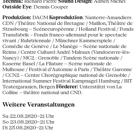
Technik:
Richard Pierre
Sound Design:
Adrien Michel
Outside Eye
: Dennis Cooper
Produktion:
DACM
Koproduktion
: Nanterre-Amandiers
CDN / Théâtre National de Bretagne / Maillon, Théâtre de
Strasbourg – Scèneeuropéenne / Holland Festival / Fonds
Transfabrik – Fonds franco-allemand pour le spectacle
vivant / Ruhrtriennale / Münchner Kammerspiele /
Comédie de Genève / Le Manège – Scène nationale de
Reims / Centre Culturel André Malraux (Vandoeuvre-lès-
Nancy) / MC2 : Grenoble / Tandem Scène nationale /
Kaserne Basel / La Filature – Scène nationale de
Mulhouse / Festival d’Automne à Paris / Théâtre Garonne
/ CCN2 – Centre Chorégraphique national de Grenoble /
International Summer Festival Kampnagel Hamburg / BIT
Teatergarasjen, Bergen
Förderer:
Unterstützt von La
Colline – théâtre national und CND.
Weitere Veranstaltungen
Sa 22.08.26
20–21 Uhr
So 23.08.26
20–21 Uhr
Di 25.08.26
20–21 Uhr