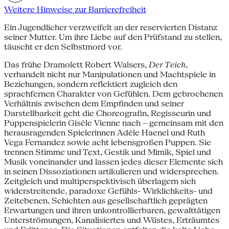
Weitere Hinweise zur Barrierefreiheit
Ein Jugendlicher verzweifelt an der reservierten Distanz
seiner Mutter. Um ihre Liebe auf den Prüfstand zu stellen,
täuscht er den Selbstmord vor.
Das frühe Dramolett Robert Walsers,
Der Teich
,
verhandelt nicht nur Manipulationen und Machtspiele in
Beziehungen, sondern reflektiert zugleich den
sprachfernen Charakter von Gefühlen. Dem gebrochenen
Verhältnis zwischen dem Empfinden und seiner
Darstellbarkeit geht die Choreografin, Regisseurin und
Puppenspielerin Gisèle Vienne nach – gemeinsam mit den
herausragenden Spielerinnen Adèle Haenel und Ruth
Vega Fernandez sowie acht lebensgroßen Puppen. Sie
trennen Stimme und Text, Gestik und Mimik, Spiel und
Musik voneinander und lassen jedes dieser Elemente sich
in seinen Dissoziationen artikulieren und widersprechen.
Zeitgleich und multiperspektivisch überlagern sich
widerstreitende, paradoxe Gefühls- Wirklichkeits- und
Zeitebenen, Schichten aus gesellschaftlich geprägten
Erwartungen und ihren unkontrollierbaren, gewalttätigen
Unterströmungen, Kanalisiertes und Wüstes, Erträumtes