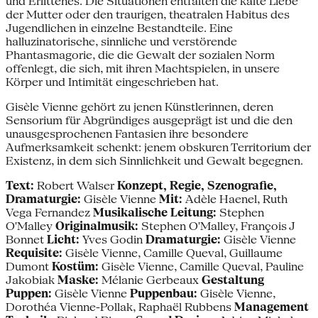
und Erlittenes. Die Situationen entfalten die kalte Liebe
der Mutter oder den traurigen, theatralen Habitus des
Jugendlichen in einzelne Bestandteile. Eine
halluzinatorische, sinnliche und verstörende
Phantasmagorie, die die Gewalt der sozialen Norm
offenlegt, die sich, mit ihren Machtspielen, in unsere
Körper und Intimität eingeschrieben hat.
Gisèle Vienne gehört zu jenen Künstlerinnen, deren
Sensorium für Abgründiges ausgeprägt ist und die den
unausgesprochenen Fantasien ihre besondere
Aufmerksamkeit schenkt: jenem obskuren Territorium der
Existenz, in dem sich Sinnlichkeit und Gewalt begegnen.
Text:
Robert Walser
Konzept, Regie, Szenografie,
Dramaturgie:
Gisèle Vienne
Mit:
Adèle Haenel, Ruth
Vega Fernandez
Musikalische Leitung:
Stephen
O'Malley
Originalmusik:
Stephen O'Malley, François J
Bonnet
Licht:
Yves Godin
Dramaturgie:
Gisèle Vienne
Requisite:
Gisèle Vienne, Camille Queval, Guillaume
Dumont
Kostüm:
Gisèle Vienne, Camille Queval, Pauline
Jakobiak
Maske:
Mélanie Gerbeaux
Gestaltung
Puppen:
Gisèle Vienne
Puppenbau:
Gisèle Vienne,
Dorothéa Vienne-Pollak, Raphaël Rubbens
Management