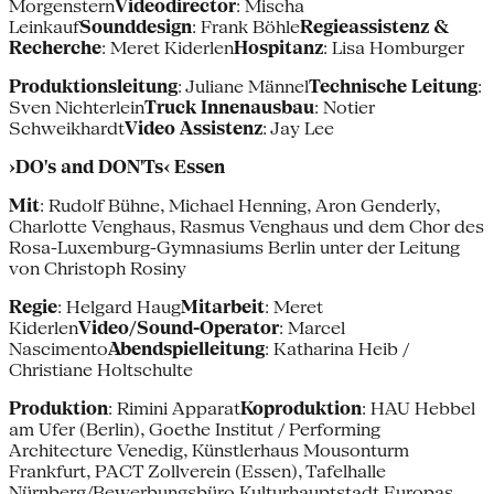
Morgenstern
Videodirector
: Mischa
Leinkauf
Sounddesign
: Frank Böhle
Regieassistenz &
Recherche
: Meret Kiderlen
Hospitanz
: Lisa Homburger
Produktionsleitung
: Juliane Männel
Technische Leitung
:
Sven Nichterlein
Truck Innenausbau
: Notier
Schweikhardt
Video Assistenz
: Jay Lee
›DO's and DON'Ts‹ Essen
Mit
: Rudolf Bühne, Michael Henning, Aron Genderly,
Charlotte Venghaus, Rasmus Venghaus und dem Chor des
Rosa-Luxemburg-Gymnasiums Berlin unter der Leitung
von Christoph Rosiny
Regie
: Helgard Haug
Mitarbeit
: Meret
Kiderlen
Video/Sound-Operator
: Marcel
Nascimento
Abendspielleitung
: Katharina Heib /
Christiane Holtschulte
Produktion
: Rimini Apparat
Koproduktion
: HAU Hebbel
am Ufer (Berlin), Goethe Institut / Performing
Architecture Venedig, Künstlerhaus Mousonturm
Frankfurt, PACT Zollverein (Essen), Tafelhalle
Nürnberg/Bewerbungsbüro Kulturhauptstadt Europas,