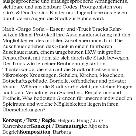
ausgesprochene und unausgesprochene Arrangements,
sichtbare und unsichtbare Codes. Protagonisten von
›Do’s & Don’ts‹ sind Kinder und Jugendliche aus Essen
durch deren Augen die Stadt zur Bühne wird.
Nach ›Cargo Sofia – Essen‹ und ›Truck Tracks Ruhr‹
setzen Rimini Protokoll ihre Auseinandersetzung mit den
Möglichkeiten des mobilen Zuschauerraums fort: Die
Zuschauer erleben das Stück in einem fahrbaren
Zuschauerraum, einem umgebauten LKW mit großer
Fensterfront, mit dem sie sich durch die Stadt bewegen.
Der Truck wird zu einer Beobachtungsstation,
Theatersonde, die sich auf die Stadt richtet wie ein
Mikroskop: Kreuzungen, Schulen, Kirchen, Moscheen,
Botschaftsgebäude, Bordelle, öffentlicher und privater
Raum… Während die Stadt vorbeizieht, entstehen Fragen
nach dem Verhältnis von Sicherheit, Regulierung und
Freiheit. Was bedeuten Grenzen für unseren individuellen
Spielraum und welche Möglichkeiten liegen in ihren
Überschreitungen?
Konzept / Text / Regie
: Helgard Haug / Jörg
Karrenbauer
Konzept / Dramaturgie
: Aljoscha
Begrich
Komposition
: Barbara