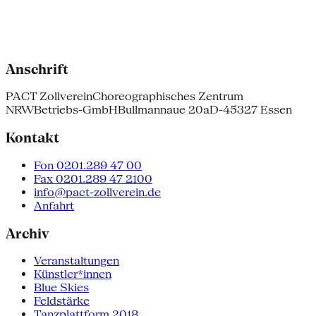
Anschrift
PACT Zollverein
Choreographisches Zentrum
NRW
Betriebs-GmbH
Bullmannaue 20a
D-45327 Essen
Kontakt
Fon 0201.289 47 00
Fax 0201.289 47 2100
info@pact-zollverein.de
Anfahrt
Archiv
Veranstaltungen
Künstler*innen
Blue Skies
Feldstärke
Tanzplattform 2018