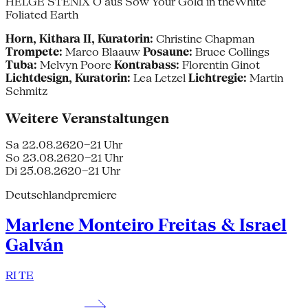
HELGE STENIX O aus Sow Your Gold in theWhite
Foliated Earth
Horn, Kithara II, Kuratorin:
Christine Chapman
Trompete:
Marco Blaauw
Posaune:
Bruce Collings
Tuba:
Melvyn Poore
Kontrabass:
Florentin Ginot
Lichtdesign, Kuratorin:
Lea Letzel
Lichtregie:
Martin
Schmitz
Weitere Veranstaltungen
Sa 22.08.26
20–21 Uhr
So 23.08.26
20–21 Uhr
Di 25.08.26
20–21 Uhr
Deutschlandpremiere
Marlene Monteiro Freitas & Israel
Galván
RI TE