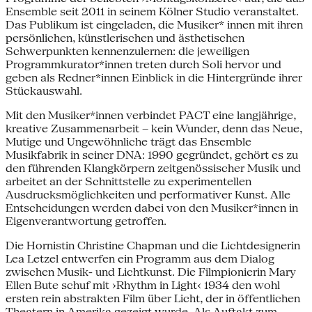
Ensemble seit 2011 in seinem Kölner Studio veranstaltet.
Das Publikum ist eingeladen, die Musiker* innen mit ihren
persönlichen, künstlerischen und ästhetischen
Schwerpunkten kennenzulernen: die jeweiligen
Programmkurator*innen treten durch Soli hervor und
geben als Redner*innen Einblick in die Hintergründe ihrer
Stückauswahl.
Mit den Musiker*innen verbindet PACT eine langjährige,
kreative Zusammenarbeit – kein Wunder, denn das Neue,
Mutige und Ungewöhnliche trägt das Ensemble
Musikfabrik in seiner DNA: 1990 gegründet, gehört es zu
den führenden Klangkörpern zeitgenössischer Musik und
arbeitet an der Schnittstelle zu experimentellen
Ausdrucksmöglichkeiten und performativer Kunst. Alle
Entscheidungen werden dabei von den Musiker*innen in
Eigenverantwortung getroffen.
Die Hornistin Christine Chapman und die Lichtdesignerin
Lea Letzel entwerfen ein Programm aus dem Dialog
zwischen Musik- und Lichtkunst. Die Filmpionierin Mary
Ellen Bute schuf mit ›Rhythm in Light‹ 1934 den wohl
ersten rein abstrakten Film über Licht, der in öffentlichen
Theatern in Amerika gezeigt wurde. Als Auftakt zum