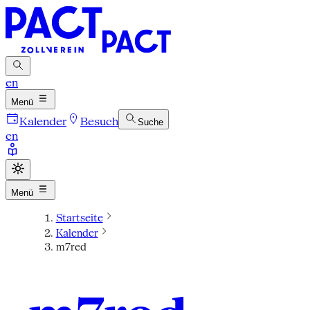
en
Menü
Kalender
Besuch
Suche
en
Menü
Startseite
Kalender
m7red