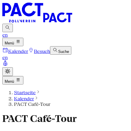
en
Menü
Kalender
Besuch
Suche
en
Menü
Startseite
Kalender
PACT Café-Tour
PACT Café-Tour