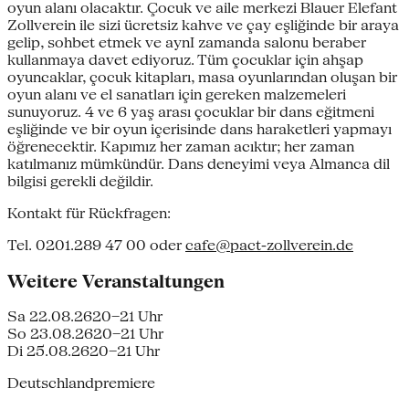
oyun alanı olacaktır. Çocuk ve aile merkezi Blauer Elefant
Zollverein ile sizi ücretsiz kahve ve çay eşliğinde bir araya
gelip, sohbet etmek ve aynI zamanda salonu beraber
kullanmaya davet ediyoruz. Tüm çocuklar için ahşap
oyuncaklar, çocuk kitapları, masa oyunlarından oluşan bir
oyun alanı ve el sanatları için gereken malzemeleri
sunuyoruz. 4 ve 6 yaş arası çocuklar bir dans eğitmeni
eşliğinde ve bir oyun içerisinde dans haraketleri yapmayı
öğrenecektir. Kapımız her zaman acıktır; her zaman
katılmanız mümkündür. Dans deneyimi veya Almanca dil
bilgisi gerekli değildir.
Kontakt für Rückfragen:
Tel. 0201.289 47 00 oder
cafe@pact-zollverein.de
Weitere Veranstaltungen
Sa 22.08.26
20–21 Uhr
So 23.08.26
20–21 Uhr
Di 25.08.26
20–21 Uhr
Deutschlandpremiere