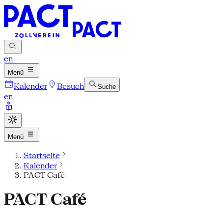
en
Menü
Kalender
Besuch
Suche
en
Menü
Startseite
Kalender
PACT Café
PACT Café