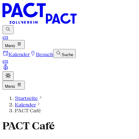
en
Menü
Kalender
Besuch
Suche
en
Menü
Startseite
Kalender
PACT Café
PACT Café