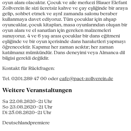
oyun alanı olacaktır. Çocuk ve aile merkezi Blauer Elefant
Zollverein ile sizi ücretsiz kahve ve çay eşliğinde bir araya
gelip, sohbet etmek ve aynI zamanda salonu beraber
kullanmaya davet ediyoruz. Tüm çocuklar için ahşap
oyuncaklar, çocuk kitapları, masa oyunlarından oluşan bir
oyun alanı ve el sanatları için gereken malzemeleri
sunuyoruz. 4 ve 6 yaş arası çocuklar bir dans eğitmeni
eşliğinde ve bir oyun içerisinde dans haraketleri yapmayı
öğrenecektir. Kapımız her zaman acıktır; her zaman
katılmanız mümkündür. Dans deneyimi veya Almanca dil
bilgisi gerekli değildir.
Kontakt für Rückfragen:
Tel. 0201.289 47 00 oder
cafe@pact-zollverein.de
Weitere Veranstaltungen
Sa 22.08.26
20–21 Uhr
So 23.08.26
20–21 Uhr
Di 25.08.26
20–21 Uhr
Deutschlandpremiere