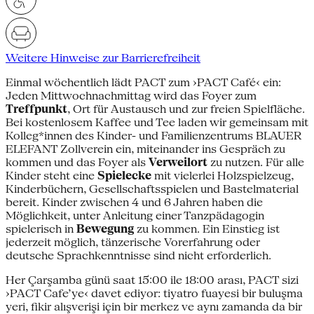
Weitere Hinweise zur Barrierefreiheit
Einmal wöchentlich lädt PACT zum ›PACT Café‹ ein:
Jeden Mittwochnachmittag wird das Foyer zum
Treffpunkt
, Ort für Austausch und zur freien Spielfläche.
Bei kostenlosem Kaffee und Tee laden wir gemeinsam mit
Kolleg*innen des Kinder- und Familienzentrums BLAUER
ELEFANT Zollverein ein, miteinander ins Gespräch zu
kommen und das Foyer als
Verweilort
zu nutzen. Für alle
Kinder steht eine
Spielecke
mit vielerlei Holzspielzeug,
Kinderbüchern, Gesellschaftsspielen und Bastelmaterial
bereit. Kinder zwischen 4 und 6 Jahren haben die
Möglichkeit, unter Anleitung einer Tanzpädagogin
spielerisch in
Bewegung
zu kommen. Ein Einstieg ist
jederzeit möglich, tänzerische Vorerfahrung oder
deutsche Sprachkenntnisse sind nicht erforderlich.
Her Çarşamba günü saat 15:00 ile 18:00 arası, PACT sizi
›PACT Cafe’ye‹ davet ediyor: tiyatro fuayesi bir buluşma
yeri, fikir alışverişi için bir merkez ve aynı zamanda da bir