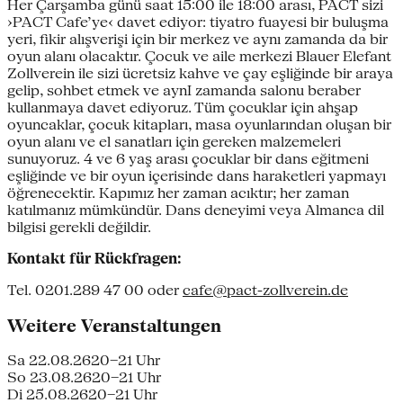
Her Çarşamba günü saat 15:00 ile 18:00 arası, PACT sizi
›PACT Cafe’ye‹ davet ediyor: tiyatro fuayesi bir buluşma
yeri, fikir alışverişi için bir merkez ve aynı zamanda da bir
oyun alanı olacaktır. Çocuk ve aile merkezi Blauer Elefant
Zollverein ile sizi ücretsiz kahve ve çay eşliğinde bir araya
gelip, sohbet etmek ve aynI zamanda salonu beraber
kullanmaya davet ediyoruz. Tüm çocuklar için ahşap
oyuncaklar, çocuk kitapları, masa oyunlarından oluşan bir
oyun alanı ve el sanatları için gereken malzemeleri
sunuyoruz. 4 ve 6 yaş arası çocuklar bir dans eğitmeni
eşliğinde ve bir oyun içerisinde dans haraketleri yapmayı
öğrenecektir. Kapımız her zaman acıktır; her zaman
katılmanız mümkündür. Dans deneyimi veya Almanca dil
bilgisi gerekli değildir.
Kontakt für Rückfragen:
Tel. 0201.289 47 00 oder
cafe@pact-zollverein.de
Weitere Veranstaltungen
Sa 22.08.26
20–21 Uhr
So 23.08.26
20–21 Uhr
Di 25.08.26
20–21 Uhr