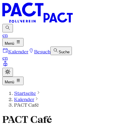
en
Menü
Kalender
Besuch
Suche
en
Menü
Startseite
Kalender
PACT Café
PACT Café