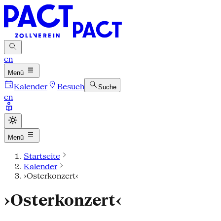
en
Menü
Kalender
Besuch
Suche
en
Menü
Startseite
Kalender
›Osterkonzert‹
›Osterkonzert‹