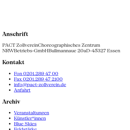
Anschrift
PACT Zollverein
Choreographisches Zentrum
NRW
Betriebs-GmbH
Bullmannaue 20a
D-45327 Essen
Kontakt
Fon 0201.289 47 00
Fax 0201.289 47 2100
info@pact-zollverein.de
Anfahrt
Archiv
Veranstaltungen
Künstler*innen
Blue Skies
Feldstärke