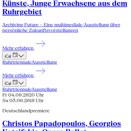
Künste, Junge Erwachsene aus dem
Ruhrgebiet
Archiving Future – Eine multimediale Ausstellung über
persönliche Zukunftsvorstellungen
Mehr erfahren
iCal
Ruhrtriennale
Ausstellung
Mehr erfahren
iCal
Ruhrtriennale
Ausstellung
Fr 04.09.26
20 Uhr
Sa 05.09.26
18 Uhr
Deutschlandpremiere
Christos Papadopoulos, Georgios