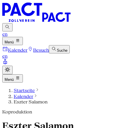
en
Menü
Kalender
Besuch
Suche
en
Menü
Startseite
Kalender
Eszter Salamon
Koproduktion
Eszter Salamon