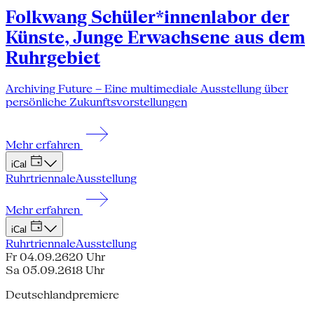
Folkwang Schüler*innenlabor der
Künste, Junge Erwachsene aus dem
Ruhrgebiet
Archiving Future – Eine multimediale Ausstellung über
persönliche Zukunftsvorstellungen
Mehr erfahren
iCal
Ruhrtriennale
Ausstellung
Mehr erfahren
iCal
Ruhrtriennale
Ausstellung
Fr 04.09.26
20 Uhr
Sa 05.09.26
18 Uhr
Deutschlandpremiere