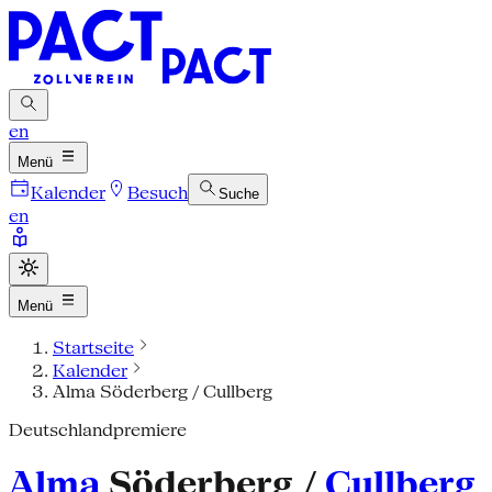
en
Menü
Kalender
Besuch
Suche
en
Menü
Startseite
Kalender
Alma Söderberg / Cullberg
Deutschlandpremiere
Alma
Söderberg /
Cullberg