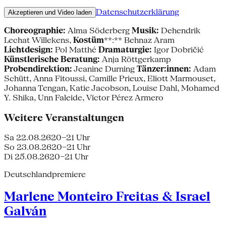
Datenschutzerklärung
Akzeptieren und Video laden
Choreographie:
Alma Söderberg
Musik:
Dehendrik
Lechat Willekens,
Kostüm
**:** Behnaz Aram
Lichtdesign:
Pol Matthé
Dramaturgie:
Igor Dobričić
Künstlerische Beratung:
Anja Röttgerkamp
Probendirektion:
Jeanine Durning
Tänzer:innen:
Adam
Schütt, Anna Fitoussi, Camille Prieux, Eliott Marmouset,
Johanna Tengan, Katie Jacobson, Louise Dahl, Mohamed
Y. Shika, Unn Faleide, Víctor Pérez Armero
Weitere Veranstaltungen
Sa 22.08.26
20–21 Uhr
So 23.08.26
20–21 Uhr
Di 25.08.26
20–21 Uhr
Deutschlandpremiere
Marlene Monteiro Freitas & Israel
Galván