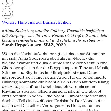
Weitere Hinweise zur Barrierefreiheit
»Alma Söderberg und ihr Cullberg-Ensemble beglücken
mit Körperpoesie. Ihr Tanz-Konzert ist kraftvoll und leicht,
faszinierend-geheimnisvoll und schelmisch-verspielt.«
–
Sarah Heppekausen, WAZ, 2022
Wenn die Nacht aufzieht, bringt sie eine neue Stimmung
mit sich: Alma Söderberg überführt in ›Noche‹ die
weiche, warme und dunkle Atmosphäre der Nacht in eine
Choreographie, in der die Begegnung von Tanz und Musik,
Stimme und Rhythmus im Mittelpunkt stehen. Dabei
interpretiert sie in ihrer neuen Arbeit für die renommierte
Cullberg Kompanie die Nacht als ein Bruch mit dem Klang
des Alltags: sanft und doch deutlich wird ein neuer
Rhythmus spürbar. Gleichsam schleichend wie abrupt
entfaltet sich ›Noche‹ – die Nacht – unvorhersehbar und
doch als Teil eines zeitlosen Kreislaufs. Der Mond setzt
das in der Dunkelheit Verborgene ins Licht, nur um es
alsdann wieder verschwimmen zu lassen. Der Boden