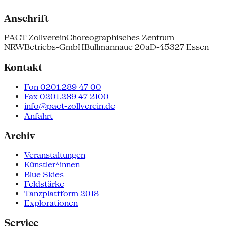
Anschrift
PACT Zollverein
Choreographisches Zentrum
NRW
Betriebs-GmbH
Bullmannaue 20a
D-45327 Essen
Kontakt
Fon 0201.289 47 00
Fax 0201.289 47 2100
info@pact-zollverein.de
Anfahrt
Archiv
Veranstaltungen
Künstler*innen
Blue Skies
Feldstärke
Tanzplattform 2018
Explorationen
Service