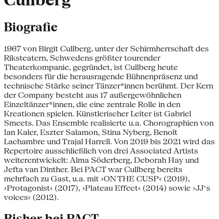
Cullberg
Biografie
1967 von Birgit Cullberg, unter der Schirmherrschaft des
Riksteatern, Schwedens größter tourender
Theaterkompanie, gegründet, ist Cullberg heute
besonders für die herausragende Bühnenpräsenz und
technische Stärke seiner Tänzer*innen berühmt. Der Kern
der Company besteht aus 17 außergewöhnlichen
Einzeltänzer*innen, die eine zentrale Rolle in den
Kreationen spielen. Künstlerischer Leiter ist Gabriel
Smeets. Das Ensemble realisierte u.a. Chorographien von
Ian Kaler, Eszter Salamon, Stina Nyberg, Benoît
Lachambre und Trajal Harrell. Von 2019 bis 2021 wird das
Repertoire ausschließlich von drei Associated Artists
weiterentwickelt: Alma Söderberg, Deborah Hay und
Jefta van Dinther. Bei PACT war Cullberg bereits
mehrfach zu Gast, u.a. mit ›ON THE CUSP‹ (2019),
›Protagonist‹ (2017), ›Plateau Effect‹ (2014) sowie ›JJ‘s
voices‹ (2012).
Bisher bei PACT