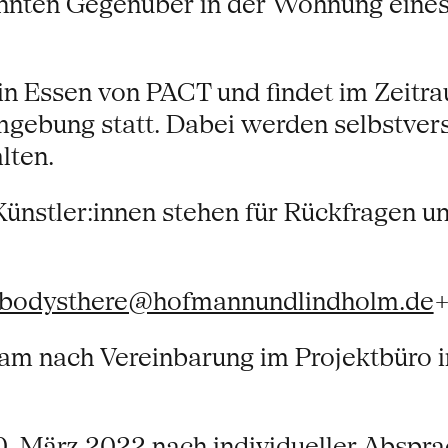
annten Gegenüber in der Wohnung eine
 in Essen von PACT und findet im Zeit
mgebung statt. Dabei werden selbstvers
lten.
ünstler:innen stehen für Rückfragen u
bodysthere@hofmannundlindholm.de
+
eam nach Vereinbarung im Projektbüro i
. März 2022 nach individueller Abspr