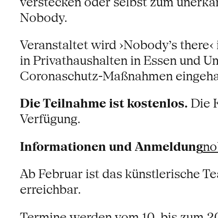
verstecken oder selbst zum unerk
Nobody.
Veranstaltet wird ›Nobody’s there‹
in Privathaushalten in Essen und U
Coronaschutz-Maßnahmen eingeha
Die Teilnahme ist kostenlos.
Die K
Verfügung.
Informationen und Anmeldung
no
Ab Februar ist das künstlerische T
erreichbar.
Termine werden vom 10. bis zum 20