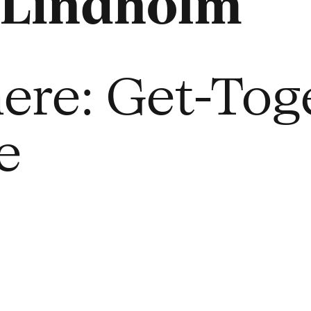
Lindholm
ere: Get-Tog
e