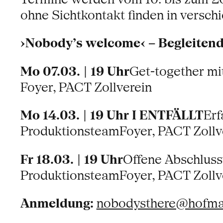
ohne Sichtkontakt finden in versch
›Nobody’s welcome‹ – Begleitend
Mo 07.03. | 19 Uhr
Get-together mi
Foyer, PACT Zollverein
Mo 14.03. | 19 Uhr I ENTFÄLLT
Erf
ProduktionsteamFoyer, PACT Zollv
Fr 18.03. | 19 Uhr
Offene Abschlussv
ProduktionsteamFoyer, PACT Zollv
Anmeldung:
nobodysthere@hofma