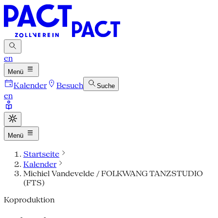
en
Menü
Kalender
Besuch
Suche
en
Menü
Startseite
Kalender
Michiel Vandevelde / FOLKWANG TANZSTUDIO
(FTS)
Koproduktion