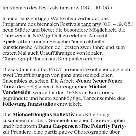
Im Rahmen des Festivals tanz nrw (08. – 19. 05.)
In einer einzigartigen Werkschau verbindet das
Programm des biennalen Festivals
tanz nrw
(08. – 19. 05.)
neun Städte und bietet die besondere Möglichkeit, die
Tanzszene in NRW geballt zu erleben. An zwölf
Spielstätten können Besucher*innen aktuelle
künstlerische Arbeiten der letzten zwei Jahre und zum
ersten Mal auch Uraufführungen von lokalen
Choreograph*innen und Kompanien erleben.
Dieses Jahr sind bei PACT an einem Wochenende gleich
zwei Uraufführungen von ganz unterschiedlichen
Ensembles zu sehen. Die Arbeit
›Neuer Neuer Neuer
Tanz‹
des belgischen Choreographen
Michiel
Vandevelde
, wurde für das, 1928 von Kurt Jooss
gegründete und heute zehnköpfige, Tanzensemble des
Folkwang Tanzstudio
s entwickelt.
Das
MichaelDouglas Kollektiv
aus Köln bringt
zusammen mit der US-amerikanischen Choreographin
und Mediatorin
Dana Caspersen ›The Polarity Party‹
zur Premiere, eine partizipative Choreographie über