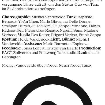
vergangene Tänze aufruft, um den Status Quo von Tanz
im 21. Jahrhundert zu befragen.
Choreographie:
Michiel Vandevelde
Tanz:
Baptiste
Bersoux, Yi-An Chen, Maria Giovanna Delle Donne,
Stsiapan Hurski, Ji Hee Kim, Giuseppe Perricone, Darko
Radosavljev, Pierandrea Rosato, Narumi Saso, Mariane
Verbecq
Musik:
Eva Reiter, Edgard Varèse, Frank Zappa
Kostüm:
Heide Vanderieck
Licht, Bühne:
Michiel
Vandevelde
Assistenz:
Mario Barrantes Espinoza
Feedback:
Jonas Leifert, Kristof van Baarle
Produktion:
PACT Zollverein und Folkwang Tanzstudio
Dank
an alle
Beteiligten
Michiel Vandevelde über ›Neuer Neuer Neuer Tanz‹