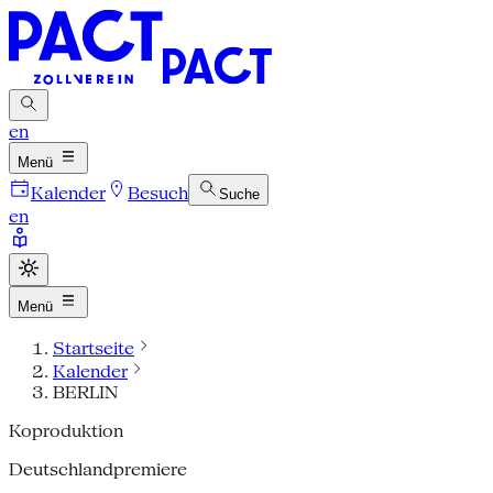
en
Menü
Kalender
Besuch
Suche
en
Menü
Startseite
Kalender
BERLIN
Koproduktion
Deutschlandpremiere