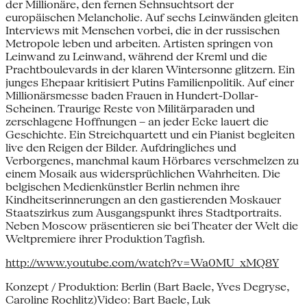
der Millionäre, den fernen Sehnsuchtsort der
europäischen Melancholie. Auf sechs Leinwänden gleiten
Interviews mit Menschen vorbei, die in der russischen
Metropole leben und arbeiten. Artisten springen von
Leinwand zu Leinwand, während der Kreml und die
Prachtboulevards in der klaren Wintersonne glitzern. Ein
junges Ehepaar kritisiert Putins Familienpolitik. Auf einer
Millionärsmesse baden Frauen in Hundert-Dollar-
Scheinen. Traurige Reste von Militärparaden und
zerschlagene Hoffnungen – an jeder Ecke lauert die
Geschichte. Ein Streichquartett und ein Pianist begleiten
live den Reigen der Bilder. Aufdringliches und
Verborgenes, manchmal kaum Hörbares verschmelzen zu
einem Mosaik aus widersprüchlichen Wahrheiten. Die
belgischen Medienkünstler Berlin nehmen ihre
Kindheitserinnerungen an den gastierenden Moskauer
Staatszirkus zum Ausgangspunkt ihres Stadtportraits.
Neben Moscow präsentieren sie bei Theater der Welt die
Weltpremiere ihrer Produktion Tagfish.
http://www.youtube.com/watch?v=Wa0MU_xMQ8Y
Konzept / Produktion: Berlin (Bart Baele, Yves Degryse,
Caroline Rochlitz)Video: Bart Baele, Luk