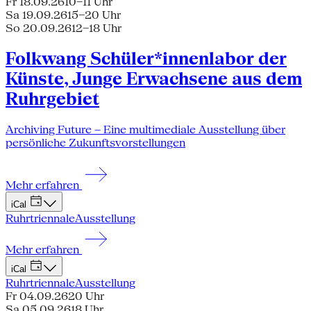
Fr 18.09.26
10–11 Uhr
Sa 19.09.26
15–20 Uhr
So 20.09.26
12–18 Uhr
Folkwang Schüler*innenlabor der
Künste, Junge Erwachsene aus dem
Ruhrgebiet
Archiving Future – Eine multimediale Ausstellung über
persönliche Zukunftsvorstellungen
Mehr erfahren
iCal
Ruhrtriennale
Ausstellung
Mehr erfahren
iCal
Ruhrtriennale
Ausstellung
Fr 04.09.26
20 Uhr
Sa 05.09.26
18 Uhr