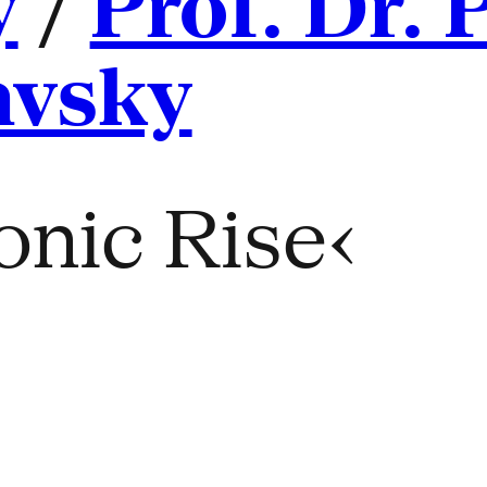
y
/
Prof. Dr. 
avsky
nic Rise‹