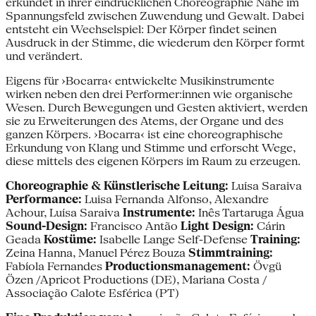
erkundet in ihrer eindrücklichen Choreographie Nähe im
Spannungsfeld zwischen Zuwendung und Gewalt. Dabei
entsteht ein Wechselspiel: Der Körper findet seinen
Ausdruck in der Stimme, die wiederum den Körper formt
und verändert.
Eigens für ›Bocarra‹ entwickelte Musikinstrumente
wirken neben den drei Performer:innen wie organische
Wesen. Durch Bewegungen und Gesten aktiviert, werden
sie zu Erweiterungen des Atems, der Organe und des
ganzen Körpers. ›Bocarra‹ ist eine choreographische
Erkundung von Klang und Stimme und erforscht Wege,
diese mittels des eigenen Körpers im Raum zu erzeugen.
Choreographie & Künstlerische Leitung:
Luísa Saraiva
Performance:
Luisa Fernanda Alfonso, Alexandre
Achour, Luísa Saraiva
Instrumente:
Inês Tartaruga Água
Sound-Design:
Francisco Antão
Light Design:
Cárin
Geada
Kostüme:
Isabelle Lange Self-Defense
Training:
Zeina Hanna, Manuel Pérez Bouza
Stimmtraining:
Fabíola Fernandes
Productionsmanagement:
Övgü
Özen /Apricot Productions (DE), Mariana Costa /
Associação Calote Esférica (PT)