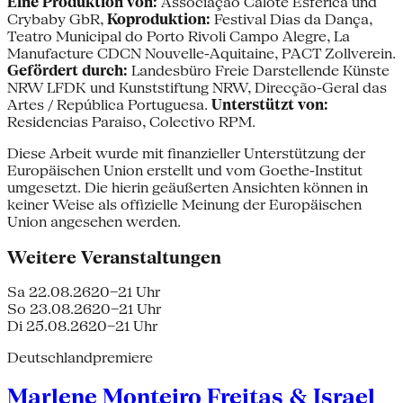
Eine Produktion von:
Associação Calote Esférica und
Crybaby GbR,
Koproduktion:
Festival Dias da Dança,
Teatro Municipal do Porto Rivoli Campo Alegre, La
Manufacture CDCN Nouvelle-Aquitaine, PACT Zollverein.
Gefördert durch:
Landesbüro Freie Darstellende Künste
NRW LFDK und Kunststiftung NRW, Direcção-Geral das
Artes / República Portuguesa.
Unterstützt von:
Residencias Paraiso, Colectivo RPM.
Diese Arbeit wurde mit finanzieller Unterstützung der
Europäischen Union erstellt und vom Goethe-Institut
umgesetzt. Die hierin geäußerten Ansichten können in
keiner Weise als offizielle Meinung der Europäischen
Union angesehen werden.
Weitere Veranstaltungen
Sa 22.08.26
20–21 Uhr
So 23.08.26
20–21 Uhr
Di 25.08.26
20–21 Uhr
Deutschlandpremiere
Marlene Monteiro Freitas & Israel