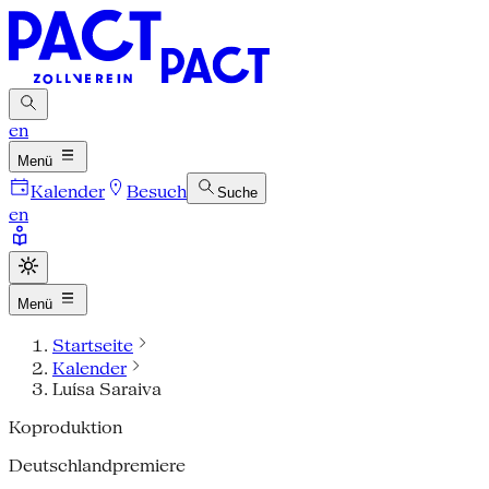
en
Menü
Kalender
Besuch
Suche
en
Menü
Startseite
Kalender
Luísa Saraiva
Koproduktion
Deutschlandpremiere