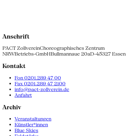
Anschrift
PACT Zollverein
Choreographisches Zentrum
NRW
Betriebs-GmbH
Bullmannaue 20a
D-45327 Essen
Kontakt
Fon 0201.289 47 00
Fax 0201.289 47 2100
info@pact-zollverein.de
Anfahrt
Archiv
Veranstaltungen
Künstler*innen
Blue Skies