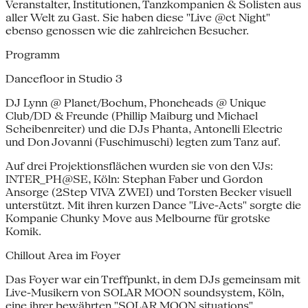
Veranstalter, Institutionen, Tanzkompanien & Solisten aus
aller Welt zu Gast. Sie haben diese "Live @ct Night"
ebenso genossen wie die zahlreichen Besucher.
Programm
Dancefloor in Studio 3
DJ Lynn @ Planet/Bochum, Phoneheads @ Unique
Club/DD & Freunde (Phillip Maiburg und Michael
Scheibenreiter) und die DJs Phanta, Antonelli Electric
und Don Jovanni (Fuschimuschi) legten zum Tanz auf.
Auf drei Projektionsflächen wurden sie von den VJs:
INTER_PH@SE, Köln: Stephan Faber und Gordon
Ansorge (2Step VIVA ZWEI) und Torsten Becker visuell
unterstützt. Mit ihren kurzen Dance "Live-Acts" sorgte die
Kompanie Chunky Move aus Melbourne für grotske
Komik.
Chillout Area im Foyer
Das Foyer war ein Treffpunkt, in dem DJs gemeinsam mit
Live-Musikern von SOLAR MOON soundsystem, Köln,
eine ihrer bewährten "SOLAR MOON situations"