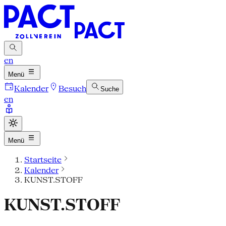
en
Menü
Kalender
Besuch
Suche
en
Menü
Startseite
Kalender
KUNST.STOFF
KUNST.STOFF