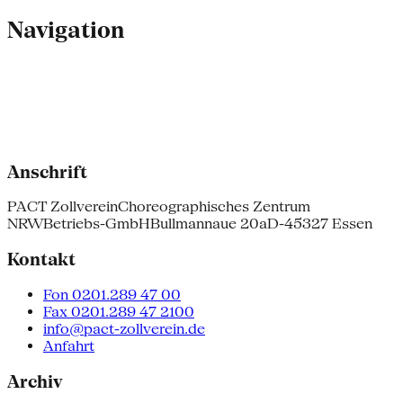
Navigation
Anschrift
PACT Zollverein
Choreographisches Zentrum
NRW
Betriebs-GmbH
Bullmannaue 20a
D-45327 Essen
Kontakt
Fon 0201.289 47 00
Fax 0201.289 47 2100
info@pact-zollverein.de
Anfahrt
Archiv