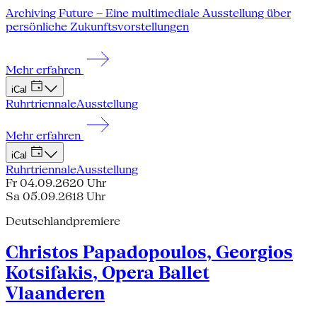
Archiving Future – Eine multimediale Ausstellung über
persönliche Zukunftsvorstellungen
Mehr erfahren
iCal
Ruhrtriennale
Ausstellung
Mehr erfahren
iCal
Ruhrtriennale
Ausstellung
Fr 04.09.26
20 Uhr
Sa 05.09.26
18 Uhr
Deutschlandpremiere
Christos Papadopoulos, Georgios
Kotsifakis, Opera Ballet
Vlaanderen