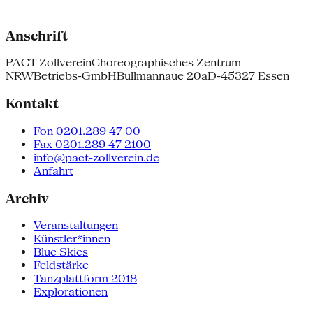
Anschrift
PACT Zollverein
Choreographisches Zentrum
NRW
Betriebs-GmbH
Bullmannaue 20a
D-45327 Essen
Kontakt
Fon 0201.289 47 00
Fax 0201.289 47 2100
info@pact-zollverein.de
Anfahrt
Archiv
Veranstaltungen
Künstler*innen
Blue Skies
Feldstärke
Tanzplattform 2018
Explorationen