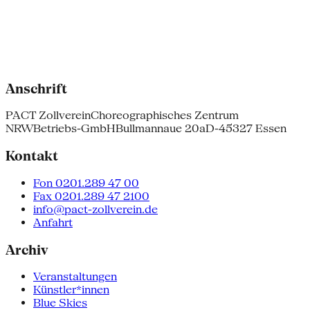
Anschrift
PACT Zollverein
Choreographisches Zentrum
NRW
Betriebs-GmbH
Bullmannaue 20a
D-45327 Essen
Kontakt
Fon 0201.289 47 00
Fax 0201.289 47 2100
info@pact-zollverein.de
Anfahrt
Archiv
Veranstaltungen
Künstler*innen
Blue Skies