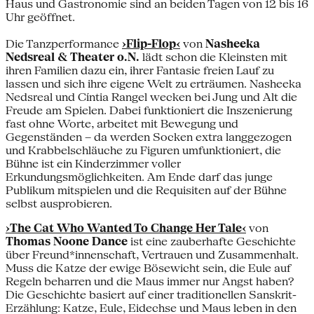
Haus und Gastronomie sind an beiden Tagen von 12 bis 16
Uhr geöffnet.
Die Tanzperformance
›Flip-Flop‹
von
Nasheeka
Nedsreal &
Theater o.N.
lädt schon die Kleinsten mit
ihren Familien dazu ein, ihrer Fantasie freien Lauf zu
lassen und sich ihre eigene Welt zu erträumen. Nasheeka
Nedsreal und Cíntia Rangel wecken bei Jung und Alt die
Freude am Spielen. Dabei funktioniert die Inszenierung
fast ohne Worte, arbeitet mit Bewegung und
Gegenständen – da werden Socken extra langgezogen
und Krabbelschläuche zu Figuren umfunktioniert, die
Bühne ist ein Kinderzimmer voller
Erkundungsmöglichkeiten. Am Ende darf das junge
Publikum mitspielen und die Requisiten auf der Bühne
selbst ausprobieren.
›The Cat Who Wanted To Change Her Tale‹
von
Thomas Noone Dance
ist eine zauberhafte Geschichte
über Freund*innenschaft, Vertrauen und Zusammenhalt.
Muss die Katze der ewige Bösewicht sein, die Eule auf
Regeln beharren und die Maus immer nur Angst haben?
Die Geschichte basiert auf einer traditionellen Sanskrit-
Erzählung: Katze, Eule, Eidechse und Maus leben in den