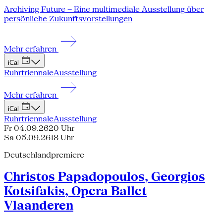
Archiving Future – Eine multimediale Ausstellung über
persönliche Zukunftsvorstellungen
Mehr erfahren
iCal
Ruhrtriennale
Ausstellung
Mehr erfahren
iCal
Ruhrtriennale
Ausstellung
Fr 04.09.26
20 Uhr
Sa 05.09.26
18 Uhr
Deutschlandpremiere
Christos Papadopoulos, Georgios
Kotsifakis, Opera Ballet
Vlaanderen