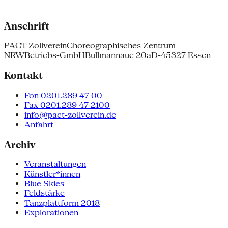
Anschrift
PACT Zollverein
Choreographisches Zentrum
NRW
Betriebs-GmbH
Bullmannaue 20a
D-45327 Essen
Kontakt
Fon 0201.289 47 00
Fax 0201.289 47 2100
info@pact-zollverein.de
Anfahrt
Archiv
Veranstaltungen
Künstler*innen
Blue Skies
Feldstärke
Tanzplattform 2018
Explorationen