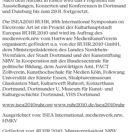
Nach dem Auftakt in Essen wird das Programm mit
Ausstellungen, Konzerten und Konferenzen in Dortmund
und Duisburg bis zum 29.8. fortgesetzt.
Die ISEA2010 RUHR, 16th International Symposium on
Electronic Art ist ein Projekt der Kulturhauptstadt
Europas RUHR.2010 und wird im Auftrag des
medienwerk.nrw vom Hartware MedienKunstVerein
organisiert; gefördert u.a. von der RUHR.2010 GmbH,
dem Ministerpräsidenten des Landes Nordrhein-
Westfalen, der Stadt Dortmund und der Kunststiftung
NRW. In Kooperation mit der Bundeszentrale für
politische Bildung, dem Auswärtigen Amt, PACT
Zollverein, Kunsthochschule für Medien Köln, Folkwang
Universität der Künste Essen, Skulpturenmuseum
Glaskasten Marl, Kulturwerft Ruhrort, Konzerthaus
Dortmund, Dortmunder U, Museum für Kunst- und
Kulturgeschichte Dortmund, VHS Dortmund
www.isea2010ruhr.org
www.ruhr2010.de/isea2010ruhr
Ausgerichtet von: ISEA International, medienwerk.nrw,
HMKV
Gefördert von: RUHR.2010, Ministerpräsident NRW,