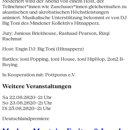
Moderiert wird der Abend von einem Host, der
Teilnehmer*innen wie Zuschauer*innen gleichermaßen zu
akustischen und akroba­tischen Höchstleistungen
animiert. Musika­lische Unterstützung bekommt er von DJ
Big Toni des Mindener Kollektivs Hitnapperz.
Jury: Junious Brickhouse, Rashaad Pearson, Rizqi
Rachmat
Host: Engin DJ: Big Toni (Hitnapperz)
Battles: 1on1 Popping, 1on1 House, 1on1 HipHop, 2on2 B-
Boying
In Kooperation mit: Pottporus e.V.
Weitere Veranstaltungen
Sa 22.08.26
20–21 Uhr
So 23.08.26
20–21 Uhr
Di 25.08.26
20–21 Uhr
Deutschlandpremiere