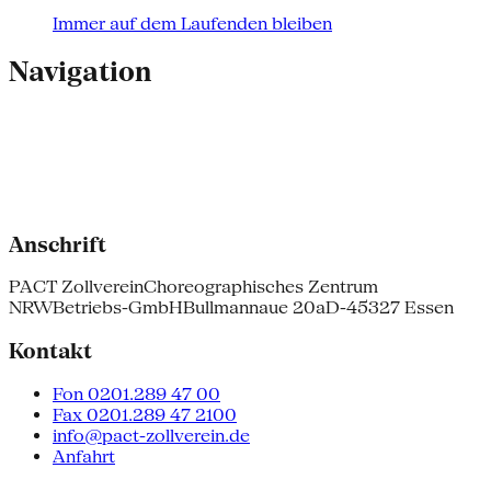
Immer auf dem Laufenden bleiben
Navigation
Anschrift
PACT Zollverein
Choreographisches Zentrum
NRW
Betriebs-GmbH
Bullmannaue 20a
D-45327 Essen
Kontakt
Fon 0201.289 47 00
Fax 0201.289 47 2100
info@pact-zollverein.de
Anfahrt