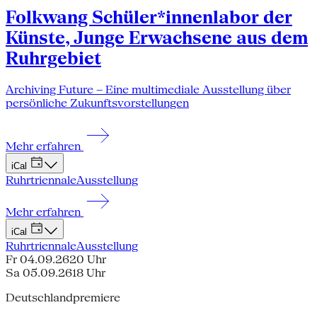
Folkwang Schüler*innenlabor der
Künste, Junge Erwachsene aus dem
Ruhrgebiet
Archiving Future – Eine multimediale Ausstellung über
persönliche Zukunftsvorstellungen
Mehr erfahren
iCal
Ruhrtriennale
Ausstellung
Mehr erfahren
iCal
Ruhrtriennale
Ausstellung
Fr 04.09.26
20 Uhr
Sa 05.09.26
18 Uhr
Deutschlandpremiere