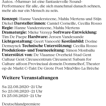
Autos. ›Murmur‹ ist eine fantasievolle Sound-
Performance für alle, die sich manchmal danach sehnen,
mehr als nur ein Mensch zu sein.
Konzept:
Hanne Vandersteene, Mahlu Mertens und Stijn
Dickel
Darsteller:innen:
Camiel Corneille, Cecilia Rosso
Regie:
Hanne Vandersteene, Mahlu Mertens
Dramaturgie:
Mieke Versyp
Software-Entwicklung:
Tim De Paepe
Hardware:
Jeroen Vandesande
Lichtgestaltung:
Geert Vanoorlé
Kostümbild:
Dorine
Demuynck
Technische Unterstützung:
Cecilia Rosso
Produktions- und Tourneeleitung:
Simon Monbaliu
Unterstützt von:
De Vlaamse Overheid Stad Gent
Cultuur Gent Circuscentrum Circusnext Sabam for
Culture aifoon Provinciaal domein Dommelhof, Theater
op de Markt C-Takt De Grote Post MiraMiro La Brèche
Weitere Veranstaltungen
Sa 22.08.26
20–21 Uhr
So 23.08.26
20–21 Uhr
Di 25.08.26
20–21 Uhr
Deutschlandpremiere