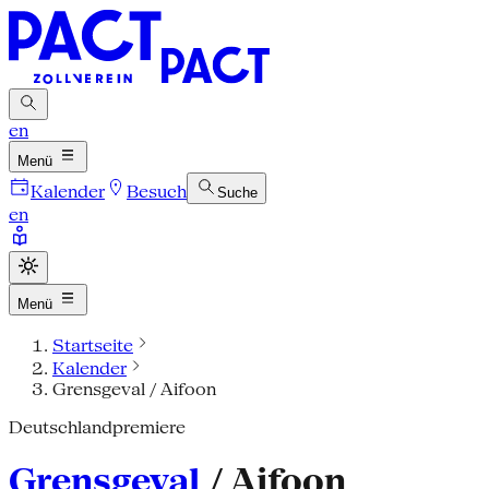
en
Menü
Kalender
Besuch
Suche
en
Menü
Startseite
Kalender
Grensgeval / Aifoon
Deutschlandpremiere
Grensgeval
/ Aifoon