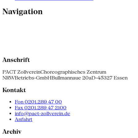
Navigation
Anschrift
PACT Zollverein
Choreographisches Zentrum
NRW
Betriebs-GmbH
Bullmannaue 20a
D-45327 Essen
Kontakt
Fon 0201.289 47 00
Fax 0201.289 47 2100
info@pact-zollverein.de
Anfahrt
Archiv